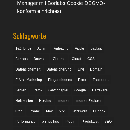
Manager mit Borlabs Cookie DSGVO-
konform einrichtest
Schlagworte
1&1 Ionos
Admin
Anleitung
Apple
Backup
Borlabs
Browser
Chrome
Cloud
CSS
Datensicherheit
Datensicherung
Divi
Domain
E-Mail Marketing
Elegantthemes
Excel
Facebook
Fehler
Firefox
Gewinnspiel
Google
Hardware
Heizkosten
Hosting
Internet
Internet Explorer
iPad
iPhone
Mac
NAS
Netzwerk
Outlook
Performance
philips hue
Plugin
Produktest
SEO