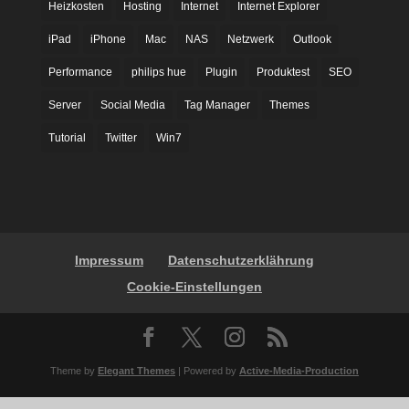
Heizkosten
Hosting
Internet
Internet Explorer
iPad
iPhone
Mac
NAS
Netzwerk
Outlook
Performance
philips hue
Plugin
Produktest
SEO
Server
Social Media
Tag Manager
Themes
Tutorial
Twitter
Win7
Impressum
Datenschutzerklährung
Cookie-Einstellungen
Theme by
Elegant Themes
| Powered by
Active-Media-Production