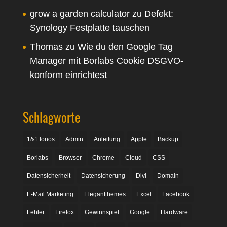
grow a garden calculator
zu
Defekt:
Synology Festplatte tauschen
Thomas
zu
Wie du den Google Tag
Manager mit Borlabs Cookie DSGVO-
konform einrichtest
Schlagworte
1&1 Ionos
Admin
Anleitung
Apple
Backup
Borlabs
Browser
Chrome
Cloud
CSS
Datensicherheit
Datensicherung
Divi
Domain
E-Mail Marketing
Elegantthemes
Excel
Facebook
Fehler
Firefox
Gewinnspiel
Google
Hardware