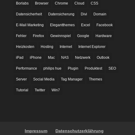
Borlabs
Browser
Chrome
Cloud
CSS
Datensicherheit
Datensicherung
Divi
Domain
E-Mail Marketing
Elegantthemes
Excel
Facebook
Fehler
Firefox
Gewinnspiel
Google
Hardware
Heizkosten
Hosting
Internet
Internet Explorer
iPad
iPhone
Mac
NAS
Netzwerk
Outlook
Performance
philips hue
Plugin
Produktest
SEO
Server
Social Media
Tag Manager
Themes
Tutorial
Twitter
Win7
Impressum
Datenschutzerklährung