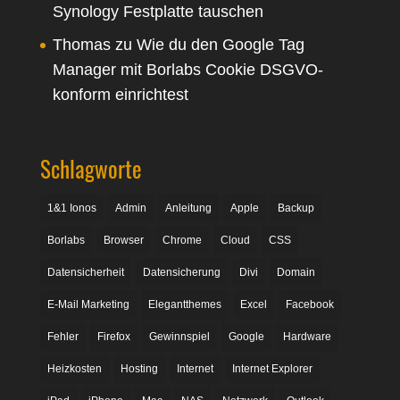
Synology Festplatte tauschen
Thomas
zu
Wie du den Google Tag
Manager mit Borlabs Cookie DSGVO-
konform einrichtest
Schlagworte
1&1 Ionos
Admin
Anleitung
Apple
Backup
Borlabs
Browser
Chrome
Cloud
CSS
Datensicherheit
Datensicherung
Divi
Domain
E-Mail Marketing
Elegantthemes
Excel
Facebook
Fehler
Firefox
Gewinnspiel
Google
Hardware
Heizkosten
Hosting
Internet
Internet Explorer