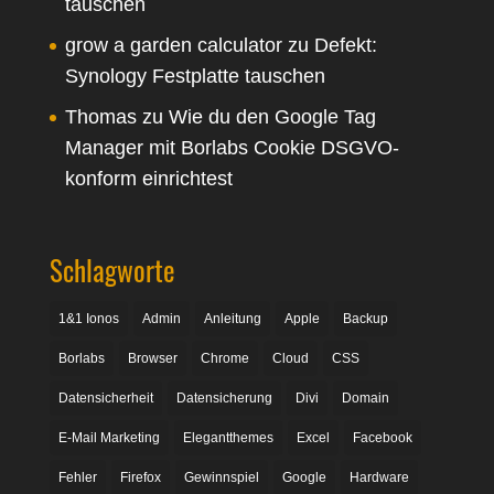
tauschen
grow a garden calculator
zu
Defekt:
Synology Festplatte tauschen
Thomas
zu
Wie du den Google Tag
Manager mit Borlabs Cookie DSGVO-
konform einrichtest
Schlagworte
1&1 Ionos
Admin
Anleitung
Apple
Backup
Borlabs
Browser
Chrome
Cloud
CSS
Datensicherheit
Datensicherung
Divi
Domain
E-Mail Marketing
Elegantthemes
Excel
Facebook
Fehler
Firefox
Gewinnspiel
Google
Hardware