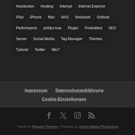
Heizkosten
Hosting
Internet
Internet Explorer
iPad
iPhone
Mac
NAS
Netzwerk
Outlook
Performance
philips hue
Plugin
Produktest
SEO
Server
Social Media
Tag Manager
Themes
Tutorial
Twitter
Win7
Impressum
Datenschutzerklährung
Cookie-Einstellungen
Theme by
Elegant Themes
| Powered by
Active-Media-Production