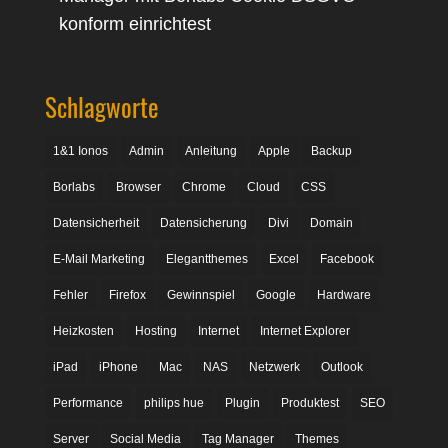
konform einrichtest
Schlagworte
1&1 Ionos
Admin
Anleitung
Apple
Backup
Borlabs
Browser
Chrome
Cloud
CSS
Datensicherheit
Datensicherung
Divi
Domain
E-Mail Marketing
Elegantthemes
Excel
Facebook
Fehler
Firefox
Gewinnspiel
Google
Hardware
Heizkosten
Hosting
Internet
Internet Explorer
iPad
iPhone
Mac
NAS
Netzwerk
Outlook
Performance
philips hue
Plugin
Produktest
SEO
Server
Social Media
Tag Manager
Themes